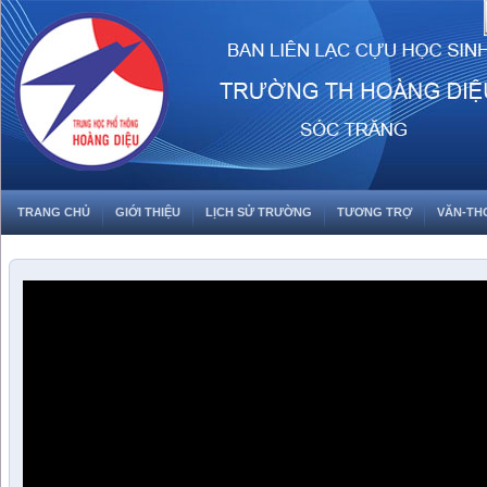
TRANG CHỦ
GIỚI THIỆU
LỊCH SỬ TRƯỜNG
TƯƠNG TRỢ
VĂN-TH